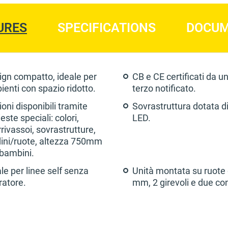
URES
SPECIFICATIONS
DOCU
ign compatto, ideale per
CB e CE certificati da u
enti con spazio ridotto.
terzo notificato.
oni disponibili tramite
Sovrastruttura dotata di
ieste speciali: colori,
LED.
rivassoi, sovrastrutture,
dini/ruote, altezza 750mm
 bambini.
le per linee self senza
Unità montata su ruote
ratore.
mm, 2 girevoli e due con