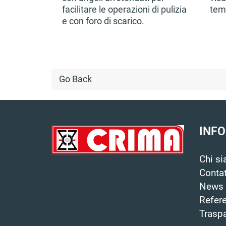
facilitare le operazioni di pulizia
tem
e con foro di scarico.
Go Back
INF
Chi s
Contat
News
Refer
Trasp