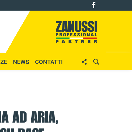
S
S
NZE
NEWS
CONTATTI
H
E
A
A
R
R
E
C
H
A AD ARIA,