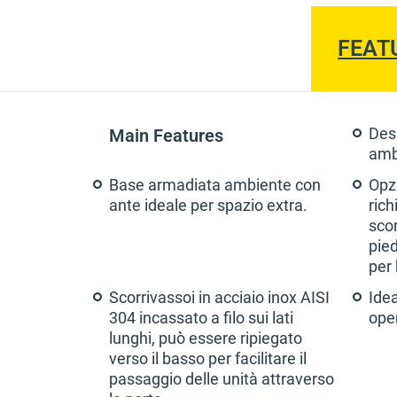
FEAT
Main Features
Des
ambi
Base armadiata ambiente con
Opzi
ante ideale per spazio extra.
rich
scor
pie
per
Scorrivassoi in acciaio inox AISI
Idea
304 incassato a filo sui lati
ope
lunghi, può essere ripiegato
verso il basso per facilitare il
passaggio delle unità attraverso