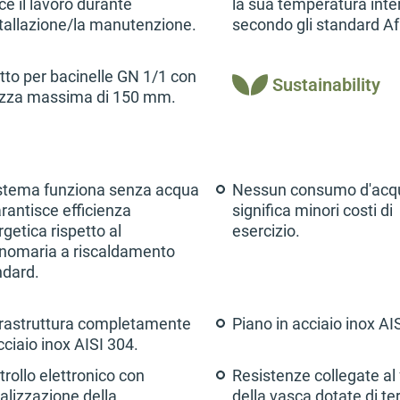
ce il lavoro durante
la sua temperatura inte
stallazione/la manutenzione.
secondo gli standard Af
tto per bacinelle GN 1/1 con
Sustainability
ezza massima di 150 mm.
sistema funziona senza acqua
Nessun consumo d'acq
rantisce efficienza
significa minori costi di
getica rispetto al
esercizio.
nomaria a riscaldamento
ndard.
rastruttura completamente
Piano in acciaio inox AI
cciaio inox AISI 304.
rollo elettronico con
Resistenze collegate al
alizzazione della
della vasca dotate di t