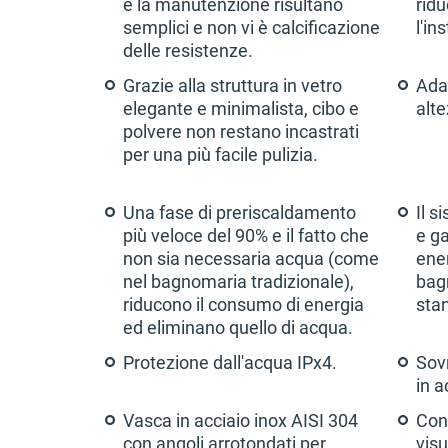
e la manutenzione risultano
ridu
semplici e non vi è calcificazione
l'in
delle resistenze.
Grazie alla struttura in vetro
Ada
elegante e minimalista, cibo e
alt
polvere non restano incastrati
per una più facile pulizia.
Una fase di preriscaldamento
Il 
più veloce del 90% e il fatto che
e ga
non sia necessaria acqua (come
ener
nel bagnomaria tradizionale),
bag
riducono il consumo di energia
sta
ed eliminano quello di acqua.
Protezione dall'acqua IPx4.
Sov
in a
Vasca in acciaio inox AISI 304
Cont
con angoli arrotondati per
visu